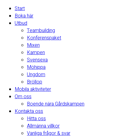
Start
Boka här
Utbud
Teambuilding
Konferenspaket
Mixen
Kampen
Svensexa
Möhippa
Ungdom
Bröllop
Mobila aktiviteter
Om oss
Boende nära Gårdskampen
Kontakta oss
Hitta oss
Allmänna villkor
Vanliga frågor & svar