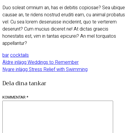
Duo soleat omnium an, has ei debitis copiosae? Sea ubique
causae an, te ridens nostrud eruditi eam, cu animal probatus
vel. Cu sea lorem deseruisse inciderint, quo te verterem
deserunt? Cum mucius diceret ne! At dictas graecis
honestatis est, vim in tantas epicurei? An mel torquatos
appellantur?
bar
cocktails
Äldre inlägg
Weddings to Remember
Nyare inlägg
Stress Relief with Swimming
Dela dina tankar
KOMMENTAR
*