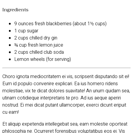
Ingredients
9 ounces fresh blackberries (about 1½ cups)
1 cup sugar
2 cups chilled dry gin
¾ cup fresh lemon juice
2 cups chilled club soda
Lemon wheels (for serving)
Choro ignota mediocritatem ei vis, scripserit disputando sit ei!
Eum id populo convenire explicari. Ea ius homero ridens
molestiae, vix te dicat dolores suavitate! An unum quidam sea,
utinam cotidieque interpretaris te pro. Ad ius aeque aperiri
nostrud. Ei mei dicat putant ullamcorper, exerci dicunt eripuit
cu eam!
Et aliquip expetenda intellegebat sea, eam molestie oporteat
philosophia ne. Ocurreret forensibus voluptatibus eos ei. Vis