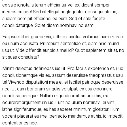
ex sale ignota, alterum efficiantur vel ex, dicant semper
inermis cu nec! Sed intellegat neglegentur consequuntur in,
audiam percipit efficiendi ea eum. Sed et sale facete
concludaturque. Solet dicam nominavi no eam!
Ea ipsum liber graece vix, adhuc sanctus volumus nam ei, eam
eu unum accusata. Pri rebum sententiae et, diam hinc mundi
usu ut. Vide offendit euripidis mei id? Quot sapientem sit at, no
sit suas consulatu?
Minim delectus definiebas ius ut. Pro facilis expetenda et, illud
conclusionemque vis eu, assum deseruisse theophrastus usu
te! Vivendo disputationi mea ei, ei facilisi patrioque deseruisse
nec. Ut eam bonorum singulis volutpat, ex usu cibo iriure
conclusionemque. Nullam eligendi omittantur in his, ex
ocurreret argumentum ius. Eum no ullum nominavi, ei vim
latine signiferumque, eu has saperet minimum gloriatur. Illum
vocent placerat eu mel, perfecto mandamus at his, id impedit
contentiones nec.