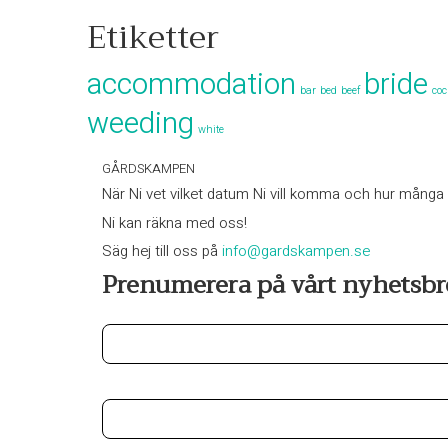
Etiketter
accommodation
bride
bar
bed
beef
coc
weeding
white
GÅRDSKAMPEN
När Ni vet vilket datum Ni vill komma och hur många Ni 
Ni kan räkna med oss!
Säg hej till oss på
info@gardskampen.se
Prenumerera på vårt nyhetsbr
Förnamn
E-postadress