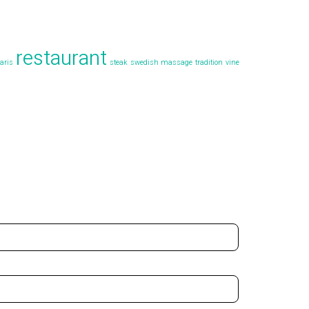
restaurant
aris
steak
swedish massage
tradition
vine