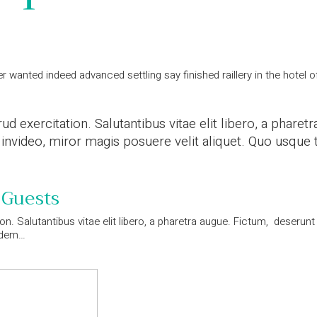
 wanted indeed advanced settling say finished raillery in the hotel 
d exercitation. Salutantibus vitae elit libero, a phare
ideo, miror magis posuere velit aliquet. Quo usque ta
 Guests
on. Salutantibus vitae elit libero, a pharetra augue. Fictum, deseru
andem…