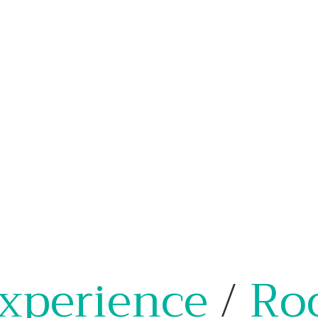
xperience
/
Ro