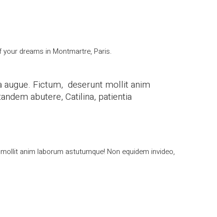
of your dreams in Montmartre, Paris.
tra augue. Fictum, deserunt mollit anim
ndem abutere, Catilina, patientia
nt mollit anim laborum astutumque! Non equidem invideo,