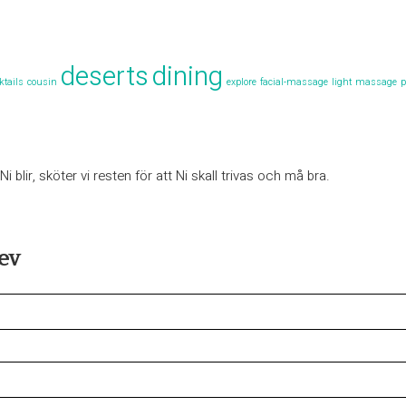
deserts
dining
ktails
cousin
explore
facial-massage
light
massage
p
blir, sköter vi resten för att Ni skall trivas och må bra.
ev