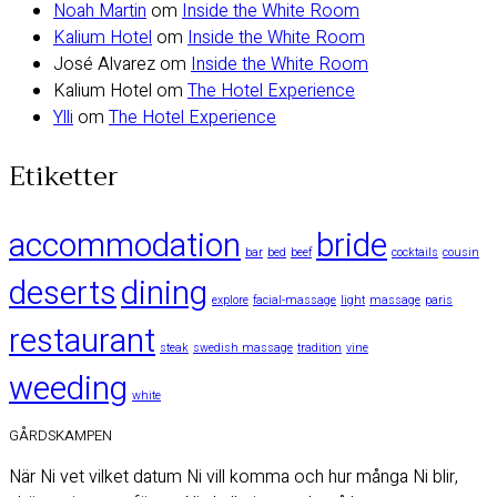
Noah Martin
om
Inside the White Room
Kalium Hotel
om
Inside the White Room
José Alvarez
om
Inside the White Room
Kalium Hotel
om
The Hotel Experience
Ylli
om
The Hotel Experience
Etiketter
accommodation
bride
bar
bed
beef
cocktails
cousin
deserts
dining
explore
facial-massage
light
massage
paris
restaurant
steak
swedish massage
tradition
vine
weeding
white
GÅRDSKAMPEN
När Ni vet vilket datum Ni vill komma och hur många Ni blir,