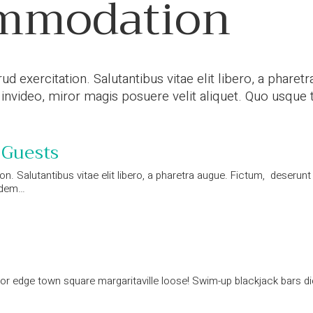
mmodation
d exercitation. Salutantibus vitae elit libero, a phare
ideo, miror magis posuere velit aliquet. Quo usque ta
 Guests
on. Salutantibus vitae elit libero, a pharetra augue. Fictum, deseru
andem…
xor edge town square margaritaville loose! Swim-up blackjack bars di