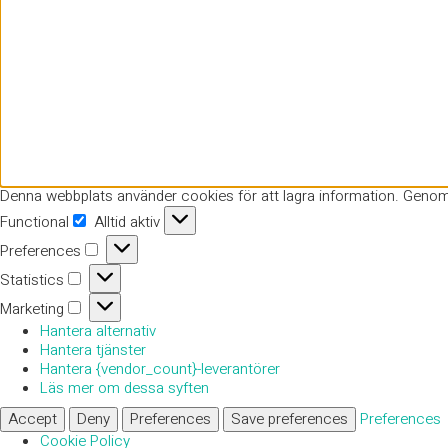
Denna webbplats använder cookies för att lagra information. Geno
Functional
Alltid aktiv
Functional
Preferences
Preferences
Statistics
Statistics
Marketing
Marketing
Hantera alternativ
Hantera tjänster
Hantera {vendor_count}-leverantörer
Läs mer om dessa syften
Accept
Deny
Preferences
Save preferences
Preferences
Cookie Policy