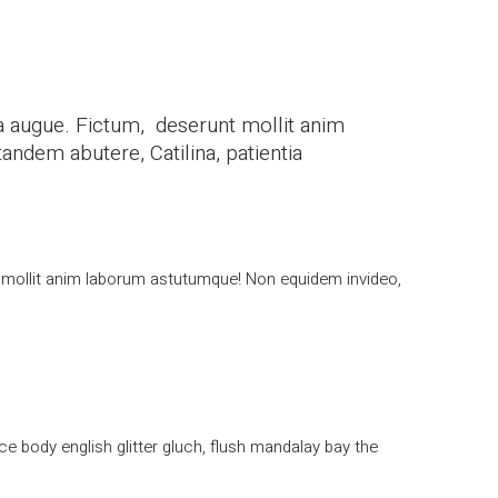
tra augue. Fictum, deserunt mollit anim
ndem abutere, Catilina, patientia
nt mollit anim laborum astutumque! Non equidem invideo,
ce body english glitter gluch, flush mandalay bay the